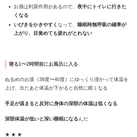
お酒は利尿作用があるので、
夜中にトイレに行きた
くなる
いびきをかきやすく
なって、
睡眠時無呼吸の確率が
上がり、目覚めても疲れがとれない
寝る1〜2時間前にお風呂に入る
ぬるめのお湯（38度〜40度）にゆっくり浸かって体温を
上げ、出たあと体温が下がると自然に眠くなる
手足が温まると反対に身体の深部の体温は低くなる
深部体温が低いと深い睡眠になる
んだ
★ ★ ★