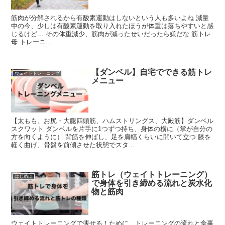
筋肉が分解されるから有酸素運動はしないという人も多いよね 減量
中の今、少しは有酸素運動を取り入れたほうが体重は落ちやすいと感
じるけど… その体重減少、筋肉が減ったせいだったら嫌だな 筋トレ
母 トレーニ...
【ダンベル】自宅でできる筋トレ
ウェイトトレーニング
メニュー
【太もも、お尻・大腿四頭筋、ハムストリングス、大殿筋】ダンベル
スクワット ダンベルを片手に1つずつ持ち、身体の横に（掌が自分の
方を向くように） 背筋を伸ばし、足を肩幅くらいに開いて立つ 膝を
軽く曲げ、骨盤を前傾させた状態でスタ...
筋トレ（ウェイトトレーニング）
はじめに
で身体を引き締める流れと炭水化
物と筋肉
ウェイトトレーニングで痩せる！ために、トレーニングの流れと食事