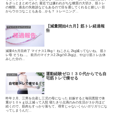
をざっとまとめてみた 最近では嫌われがちな糖質の大切さ、筋トレ
の種類、過去の失敗談などもあるので目を通してくれると嬉しい 目
からウロコなこともある…かも？ トレーニング...
【減量開始4カ月】筋トレ経過報
ウェイトトレーニング
告
減量4カ月目終了 マイナス1.8kg！ ねこさん 2kg減ってないね。 筋ト
レ母 そうね…。 前月のマイナス2.2kgの0.2kgは、やはり筋トレお休
みした分の...
運動経験ゼロ！３０代からでも自
はじめに
宅筋トレで痩せる
昨年２月、三男を出産し三児の母になった 妊娠すると毎回悪阻で体
重が１０ｋｇ以上減って入院 寝たきり点滴のみの生活が３か月ほど
続くので、筋肉もすっかり落ちて、尋常じゃないくらいガリガリにな
ってしまうんだ...