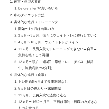
体重・体型の変化
Before after 写真いろいろ
私のダイエット方法
具体的な進行（トレーニング）
開始〜1ヶ月は自重のみ
2ヵ月〜3ヵ月、徐々にウェイトトレに移行していく
4ヵ月〜10ヵ月、ウェイトトレがメイン
11ヵ月、長男入院でトレーニングできない→自重→
負荷を軽くして再開
12ヵ月〜現在、週3回・早朝トレに（BIG3、脚背
中、胸腕肩腹の3分割）
具体的な進行（食事）
トレ開始5ヵ月まで食事制限なし
5ヵ月目の終わり〜減量開始
11ヵ月、長男入院で過食に走る
12ヵ月〜1年2ヵ月目、平日は節制・日曜のみ好きな
ものを食べる