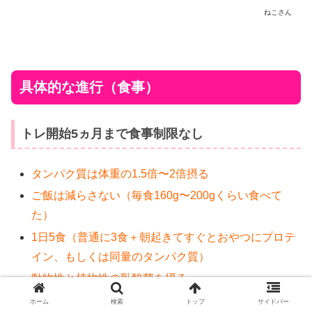
ねこさん
具体的な進行（食事）
トレ開始5ヵ月まで食事制限なし
タンパク質は体重の1.5倍〜2倍摂る
ご飯は減らさない（毎食160g〜200gくらい食べて
た）
1日5食（普通に3食＋朝起きてすぐとおやつにプロテ
イン、もしくは同量のタンパク質）
動物性と植物性の乳酸菌を摂る
ホーム
検索
トップ
サイドバー